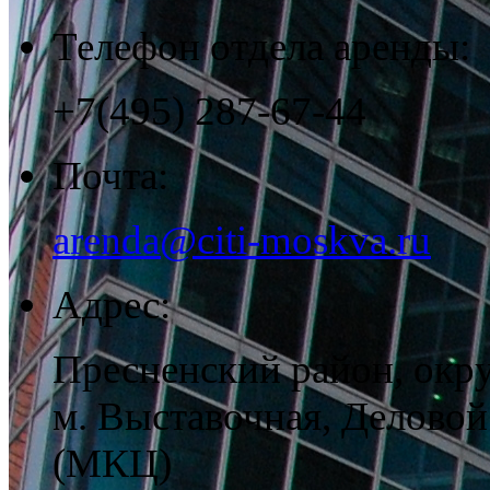
Телефон отдела аренды:
+7(495)
287-67-44
Почта:
arenda@citi-moskva.ru
Адрес:
Пресненский район, окр
м. Выставочная, Делово
(МКЦ)